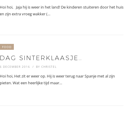
Hoi hoi, Jaja hij is weer in het land! De kinderen stuiteren door het huis
en zijn extra vroeg wakker (…
FOOD
DAG SINTERKLAASJE..
6 DECEMBER 2016
BY
CHRISTEL
Hoi hoi, Het zit er weer op. Hij is weer terug naar Spanje met al zijn
pieten. Wat een heerlijke tijd maar…