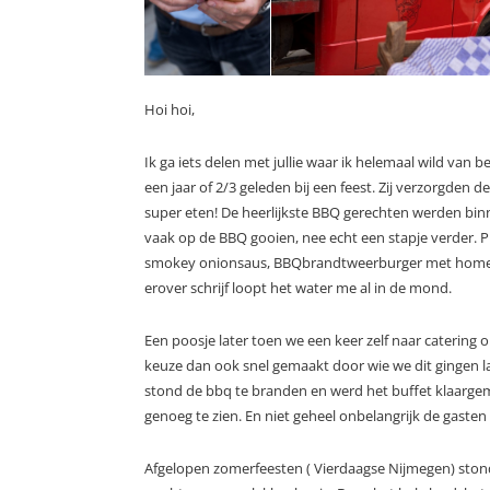
Hoi hoi,
Ik ga iets delen met jullie waar ik helemaal wild van b
een jaar of 2/3 geleden bij een feest. Zij verzorgden 
super eten! De heerlijkste BBQ gerechten werden binn
vaak op de BBQ gooien, nee echt een stapje verder. P
smokey onionsaus, BBQbrandtweerburger met homemad
erover schrijf loopt het water me al in de mond.
Een poosje later toen we een keer zelf naar catering 
keuze dan ook snel gemaakt door wie we dit gingen l
stond de bbq te branden en werd het buffet klaargemaa
genoeg te zien. En niet geheel onbelangrijk de gasten
Afgelopen zomerfeesten ( Vierdaagse Nijmegen) stond