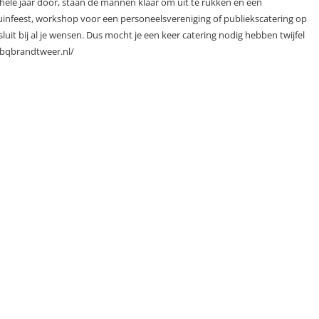
 hele jaar door, staan de mannen klaar om uit te rukken en een
uinfeest, workshop voor een personeelsvereniging of publiekscatering op
sluit bij al je wensen. Dus mocht je een keer catering nodig hebben twijfel
bbqbrandtweer.nl/