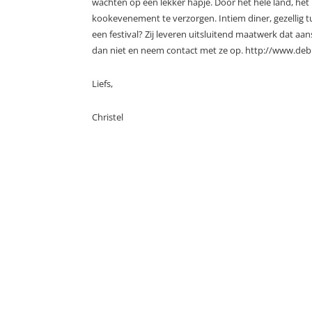
wachten op een lekker hapje. Door het hele land, het
kookevenement te verzorgen. Intiem diner, gezellig t
een festival? Zij leveren uitsluitend maatwerk dat aan
dan niet en neem contact met ze op. http://www.de
Liefs,
Christel