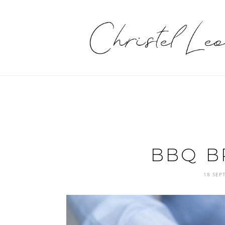
BBQ B
18 SEP