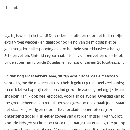
Hoi hoi,
Jaja hij is weer in het land! De kinderen stuiteren door het huis en zijn
extra vroeg wakker ( en daardoor ook eind van de middag niet te
genieten) door alle spanning die om het hele Sinterklaasfeest hangt.
Schoen zetten,
Sinterklaasjournaal
, intocht, schoen zetten op school,
bij de supermarkt, bij de Douglas, en zo nog ongeveer 20 locaties…pff.
En dan nog al dat lekkers! Nee, dit zijn echt niet te ideale maanden
voor diegene die op dieet zijn. Nu heb ik gelukkig niet heel veel aanleg
maar ik let wel op mijn eten en vind gezonde voeding belangrijk. Maar
snoepen kan ik ook heel erg goed. Vooral in de avond. Overdag kan ik
me goed beheersen en redt ik het vaak gewoon op 3 maaltijden. Maar
het staat zo gezellig en ooooh die chocolade pepernoten zijn zo
ontzettend dodelijk. Ik eet er zoveel van dat ik er misselijk van wordt.
Voor de kids (en stiekem ook voor mijn man) staat er een grote pot op
de aanrecht met strooigoed. Vroeger zaten er ook altijd fruitmentos in