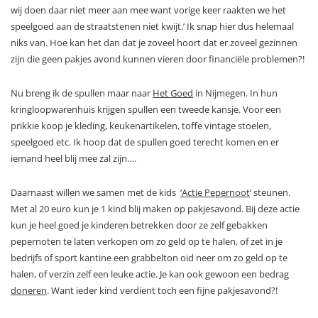
wij doen daar niet meer aan mee want vorige keer raakten we het
speelgoed aan de straatstenen niet kwijt.’ Ik snap hier dus helemaal
niks van. Hoe kan het dan dat je zoveel hoort dat er zoveel gezinnen
zijn die geen pakjes avond kunnen vieren door financiële problemen?!
Nu breng ik de spullen maar naar
Het Goed
in Nijmegen. In hun
kringloopwarenhuis krijgen spullen een tweede kansje. Voor een
prikkie koop je kleding, keukenartikelen, toffe vintage stoelen,
speelgoed etc. Ik hoop dat de spullen goed terecht komen en er
iemand heel blij mee zal zijn….
Daarnaast willen we samen met de kids
‘Actie Pepernoot
‘ steunen.
Met al 20 euro kun je 1 kind blij maken op pakjesavond. Bij deze actie
kun je heel goed je kinderen betrekken door ze zelf gebakken
pepernoten te laten verkopen om zo geld op te halen, of zet in je
bedrijfs of sport kantine een grabbelton oid neer om zo geld op te
halen, of verzin zelf een leuke actie. Je kan ook gewoon een bedrag
doneren
. Want ieder kind verdient toch een fijne pakjesavond?!