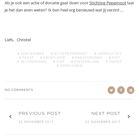
Als je ook een actie of donatie gaat doen voor
Stichting Pepernoot
laat
je het dan even weten? Ik ben heel erg benieuwd wat jij verzint….
Liefs, Christel
5DECEMBER
ACTIEPEPERNOOT
CADEAUTJES
FEEST
KRINGLOOP
PAKJESAVOND
PIET
SECONDHAND
SINT
SINTERKLAAS
SNOEP
SPEELGOED
NO COMMENTS
PREVIOUS POST
NEXT POST
22 NOVEMBER 2017
22 NOVEMBER 2017