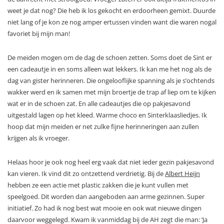
weet je dat nog? Die heb ik los gekocht en erdoorheen gemixt. Duurde
niet lang of je kon ze nog amper ertussen vinden want die waren nogal
favoriet bij mijn man!
De meiden mogen om de dag de schoen zetten. Soms doet de Sint er
een cadeautje in en soms alleen wat lekkers. Ik kan me het nog als de
dag van gister herinneren. Die ongelooflijke spanning als je s’ochtends
wakker werd en ik samen met mijn broertje de trap af liep om te kijken
wat er in de schoen zat. En alle cadeautjes die op pakjesavond
uitgestald lagen op het kleed. Warme choco en Sinterklaasliedjes. Ik
hoop dat mijn meiden er net zulke fijne herinneringen aan zullen
krijgen als ik vroeger.
Helaas hoor je ook nog heel erg vaak dat niet ieder gezin pakjesavond
kan vieren. Ik vind dit zo ontzettend verdrietig. Bij de
Albert Heijn
hebben ze een actie met plastic zakken die je kunt vullen met
speelgoed. Dit worden dan aangeboden aan arme gezinnen. Super
initiatief. Zo had ik nog best wat mooie en ook wat nieuwe dingen
daarvoor weggelegd. Kwam ik vanmiddag bij de AH zegt die man: ‘Ja