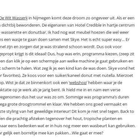
De Wit Wasserij
in Nijmegen komt deze droom zo ongeveer uit. Als er een
an dichtbij bewonderen. De eigenaren van Hotel Credible in hartje centrum
e wasserette en donutbar. Ik had nog wat meubel hoezen die wel weer
ns een wasje te gaan doen samen met Skye. Het is echt super easy… Er
nel zijn en zorgen dat je was stralend schoon wordt. Dus ook voor
epropt krijgt is dit ideaal! Dus, hup was erin, programma kiezen, (zeep zit
 en dan klik je op een schermpje aan welke machine je gaat gebruiken en
t scherm te halen. Wat zeg ik je; een kind kan de was doen. Skye vond het
r favorites). Ze koos voor een suiker/kaneel donut met nutella. Mierzoet
 op. Wist je dat ze binnenkort ook een ‘
webshop
‘ hebben waar je de
ktatie op je werk als je jarig bent. Ik hield me in en nam een verse
 meegenomen dus het uur was zo om. Sommige was programma’s duren
 mega grote droogtrommel en klaar. We hebben ons goed vermaakt en
te styling van het geweldige interieur! Dit kom je niet snel tegen. Back to
ffen die prachtig afsteken tegenover het hout, tropische planten en
maar eens bedenken wat er in huis nog meer een wasbeurt kan gebruiken.
r gelijk een borreltje mee kan pakken…Wie gaat er mee?