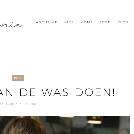
ABOUT ME
KIDS
MOMS
FOOD
VLOG
KIDS
AN DE WAS DOEN!
AART 2017
BY
CHRISTEL