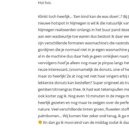
Hoi hoi,
Klinkt toch heerlijk… ‘Een kind kan de was doen’..? Bij
nieuwe hotspot in Nijmegen is wil ik die natuurlijk v
Nijmegen realiseerden onlangs in het buur pand dez
aan een wasbeurtje toe waren dus besloot ik daar ee
zijn verschillende formaten wasmachine’s die razends
gordijnen die je normaal niet in je eigen wasmachine g
al in de machine dus daar heb je geen omkijken naar)
vervolgens hoef je alleen nog maar je pinpas langs he
reuze interessant, (voornamelijk de donuts, one of he
maar zo heerlijk! Ze at nog net niet haar vingers erbij
lekkerste donuts kan bestellen? Super origineel als tra
gember/citroengras thee. Ik had wat tekenspullen
ook korter zag ik. Nog even 10 minuten in de mega
heerlijk gezeten en nog maar te zwijgen over de perfec
nature. Veel verschillende tinten groen, fluwelen sto
palmbomen… Wij komen hier zeker snel terug, ik ga 
En dan ga ik mooi eind van de middag zodat ik daa