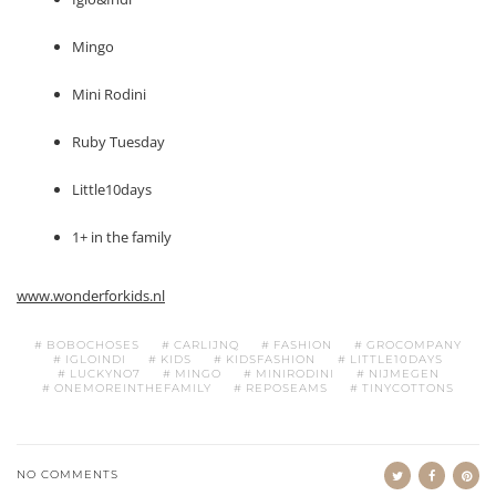
Mingo
Mini Rodini
Ruby Tuesday
Little10days
1+ in the family
www.wonderforkids.nl
BOBOCHOSES
CARLIJNQ
FASHION
GROCOMPANY
IGLOINDI
KIDS
KIDSFASHION
LITTLE10DAYS
LUCKYNO7
MINGO
MINIRODINI
NIJMEGEN
ONEMOREINTHEFAMILY
REPOSEAMS
TINYCOTTONS
NO COMMENTS