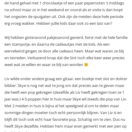
de hand gehad met 1 chocolaatje of een paar pepernoten ’s middags
na school maar zo in het weekend en vooral als er visite is dan loopt
het ongezien de spuigaten uit. Ook zijn de meiden deze hele periode
erg vroeg wakker. Hebben jullie kids daar ook zo een last van?
Wij hebben gisteravond pakjesavond gevierd. Eerst met de hele familie
een stampotje, en daarna de cadeautjes met de kids. Als een
wervelwind gingen ze door alle cadeaus heen. Maar wat waren ze blij
en tevreden. Verbazend knap dat die Sint toch elke keer weer precies
weet wat ze willen en waar ze blij van worden
Liv wilde onder andere graag een gitaar, een boekje met slot en dokter
bibber. Skye is nog net wat te jong om dat precies aan te geven maar
die heeft een pop gekregen (dezelfde als Liv heeft gekregen toen ze 1
jaar was.) 4-5 poppen hier in huis maar Skye wil steeds die pop van Liv.
Met 2 meiden in huis is bijna al het speelgoed al om te delen maar
sommige dingen moeten toch echt persoonlijk blijven. Van Liv is en
blijft dit toch ook echt haar favoriete pop. Schattig om te zien. Dus nu
heeft Skye dezelfde. Hebben hem maar even gemerkt met een pen op