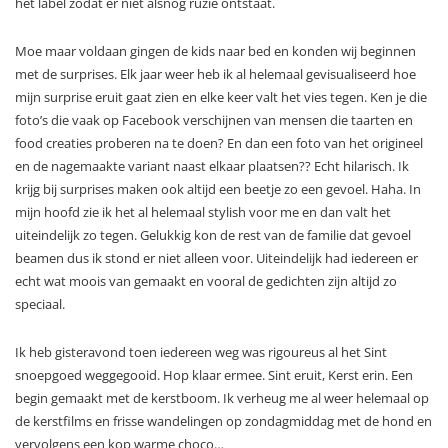
het label zodat er niet alsnog ruzie ontstaat.
Moe maar voldaan gingen de kids naar bed en konden wij beginnen
met de surprises. Elk jaar weer heb ik al helemaal gevisualiseerd hoe
mijn surprise eruit gaat zien en elke keer valt het vies tegen. Ken je die
foto’s die vaak op Facebook verschijnen van mensen die taarten en
food creaties proberen na te doen? En dan een foto van het origineel
en de nagemaakte variant naast elkaar plaatsen?? Echt hilarisch. Ik
krijg bij surprises maken ook altijd een beetje zo een gevoel. Haha. In
mijn hoofd zie ik het al helemaal stylish voor me en dan valt het
uiteindelijk zo tegen. Gelukkig kon de rest van de familie dat gevoel
beamen dus ik stond er niet alleen voor. Uiteindelijk had iedereen er
echt wat moois van gemaakt en vooral de gedichten zijn altijd zo
speciaal.
Ik heb gisteravond toen iedereen weg was rigoureus al het Sint
snoepgoed weggegooid. Hop klaar ermee. Sint eruit, Kerst erin. Een
begin gemaakt met de kerstboom. Ik verheug me al weer helemaal op
de kerstfilms en frisse wandelingen op zondagmiddag met de hond en
vervolgens een kop warme choco…