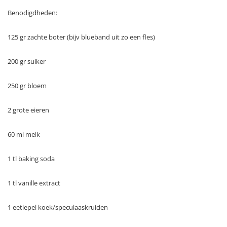
Benodigdheden:
125 gr zachte boter (bijv blueband uit zo een fles)
200 gr suiker
250 gr bloem
2 grote eieren
60 ml melk
1 tl baking soda
1 tl vanille extract
1 eetlepel koek/speculaaskruiden