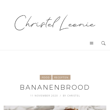
FOOD
RECEPTEN
BANANENBROOD
11 NOVEMBER 2020
BY
CHRISTEL