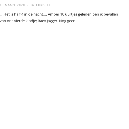
10 MAART 2020
BY
CHRISTEL
….Het is half 4 in de nacht…. Amper 10 uurtjes geleden ben ik bevallen
van ons vierde kindje; Raev Jagger. Nog geen…