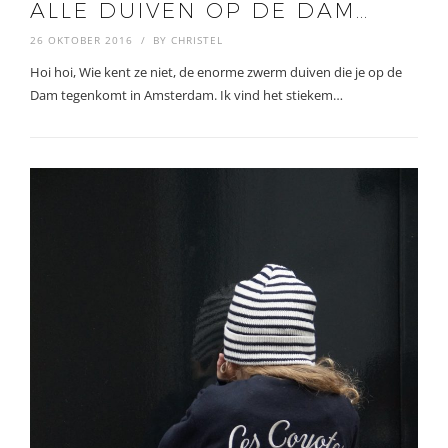
ALLE DUIVEN OP DE DAM…
26 OKTOBER 2016
BY
CHRISTEL
Hoi hoi, Wie kent ze niet, de enorme zwerm duiven die je op de
Dam tegenkomt in Amsterdam. Ik vind het stiekem…