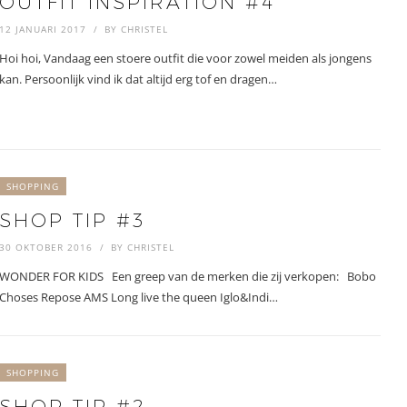
OUTFIT INSPIRATION #4
12 JANUARI 2017
BY
CHRISTEL
Hoi hoi, Vandaag een stoere outfit die voor zowel meiden als jongens
kan. Persoonlijk vind ik dat altijd erg tof en dragen…
SHOPPING
SHOP TIP #3
30 OKTOBER 2016
BY
CHRISTEL
WONDER FOR KIDS Een greep van de merken die zij verkopen: Bobo
Choses Repose AMS Long live the queen Iglo&Indi…
SHOPPING
SHOP TIP #2