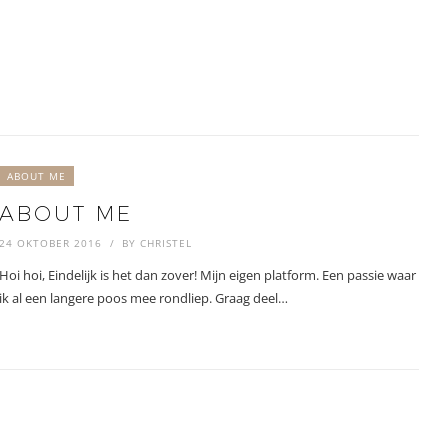
ABOUT ME
ABOUT ME
24 OKTOBER 2016
BY
CHRISTEL
Hoi hoi, Eindelijk is het dan zover! Mijn eigen platform. Een passie waar
ik al een langere poos mee rondliep. Graag deel…