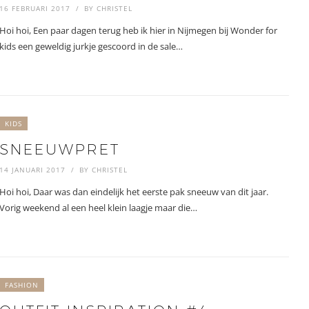
16 FEBRUARI 2017
BY
CHRISTEL
Hoi hoi, Een paar dagen terug heb ik hier in Nijmegen bij Wonder for
kids een geweldig jurkje gescoord in de sale…
KIDS
SNEEUWPRET
14 JANUARI 2017
BY
CHRISTEL
Hoi hoi, Daar was dan eindelijk het eerste pak sneeuw van dit jaar.
Vorig weekend al een heel klein laagje maar die…
FASHION