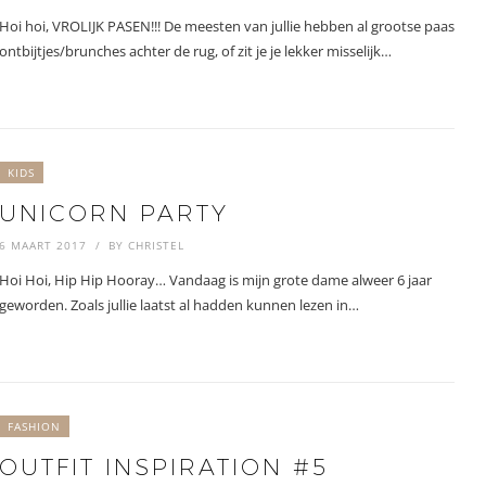
Hoi hoi, VROLIJK PASEN!!! De meesten van jullie hebben al grootse paas
ontbijtjes/brunches achter de rug, of zit je je lekker misselijk…
KIDS
UNICORN PARTY
6 MAART 2017
BY
CHRISTEL
Hoi Hoi, Hip Hip Hooray… Vandaag is mijn grote dame alweer 6 jaar
geworden. Zoals jullie laatst al hadden kunnen lezen in…
FASHION
OUTFIT INSPIRATION #5